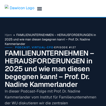
Finance Blog & Podcast
Termin vereinbaren
Hjem
»
FAMILIENUNTERNEHMEN – HERAUSFORDERUNGEN in
2025 und wie man diesen begegnen kann! – Prof. Dr. Nadine
Kammerlander
PODCAST
,
VIRTUAL-CFO
·
EPISODE #127
FAMILIENUNTERNEHMEN –
HERAUSFORDERUNGEN in
2025 und wie man diesen
begegnen kann! – Prof. Dr.
Nadine Kammerlander
In dieser Podcast-Folge mit Prof. Dr. Nadine
Kammerlander vom Institut für Familienunternehmen
der WU diskutieren wir die zentralen