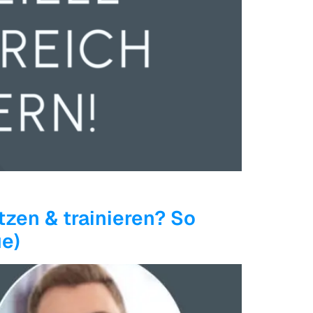
zen & trainieren? So
ue)