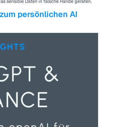
das sensible Daten in falsche Hände geraten.
 zum persönlichen AI