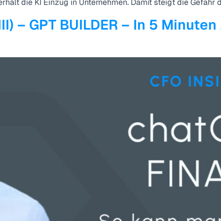
erhält die KI Einzug in Unternehmen. Damit steigt die Gefahr 
III) – GPT BUILDER – In 5 Minuten