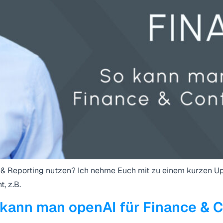
 & Reporting nutzen? Ich nehme Euch mit zu einem kurzen Upd
, z.B.
ann man openAI für Finance & Co