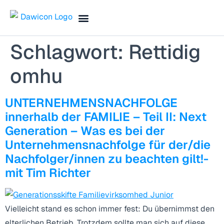
Finance Blog & Podcast
Termin vereinbaren
Schlagwort:
Rettidig
omhu
UNTERNEHMENSNACHFOLGE
innerhalb der FAMILIE – Teil II: Next
Generation – Was es bei der
Unternehmensnachfolge für der/die
Nachfolger/innen zu beachten gilt!-
mit Tim Richter
Vielleicht stand es schon immer fest: Du übernimmst den
elterlichen Betrieb. Trotzdem sollte man sich auf diese