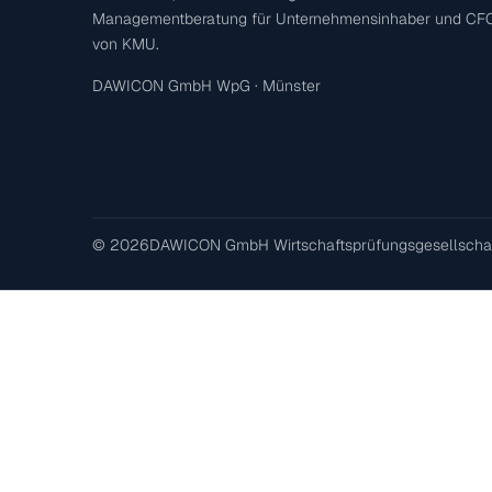
Managementberatung für Unternehmensinhaber und CF
von KMU.
DAWICON GmbH WpG · Münster
© 2026
DAWICON GmbH Wirtschaftsprüfungsgesellscha