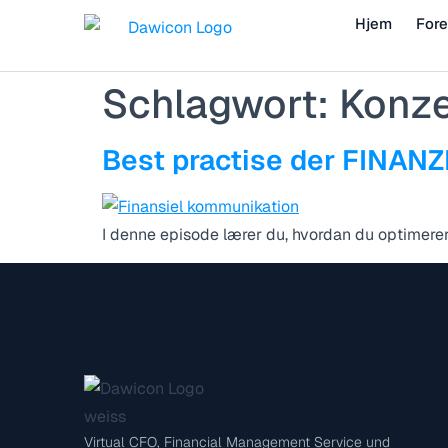
Hjem
Fore
Schlagwort:
Konze
Best practise der FIN
I denne episode lærer du, hvordan du optimere
Virtual CFO, Financial Management Service und