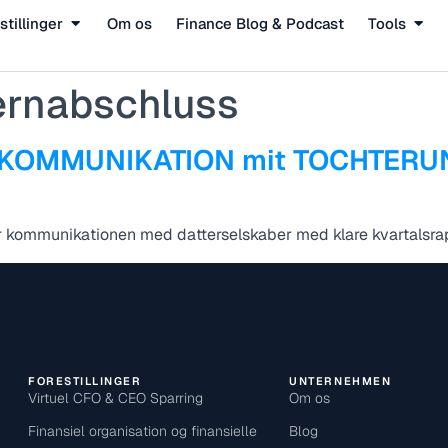
stillinger
Om os
Finance Blog & Podcast
Tools
rnabschluss
ANZKOMMUNIKATION mit TOCHTE
r kommunikationen med datterselskaber med klare kvartalsra
FORESTILLINGER
UNTERNEHMEN
Virtuel CFO & CEO Sparring
Om os
Finansiel organisation og finansielle
Blog