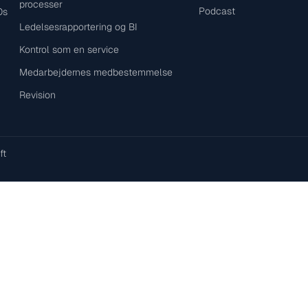
processer
Podcast
Os
Ledelsesrapportering og BI
Kontrol som en service
Medarbejdernes medbestemmelse
Revision
ft