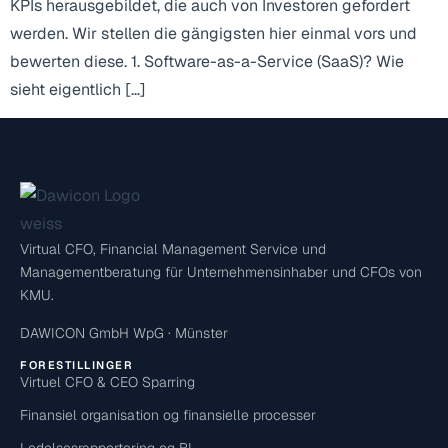
KPIs herausgebildet, die auch von Investoren gefordert
werden. Wir stellen die gängigsten hier einmal vors und
bewerten diese. 1. Software-as-a-Service (SaaS)? Wie
sieht eigentlich […]
Virtual CFO, Financial Management Service und
Managementberatung für Unternehmensinhaber und CFOs von
KMU.
DAWICON GmbH WpG · Münster
FORESTILLINGER
Virtuel CFO & CEO Sparring
Finansiel organisation og finansielle processer