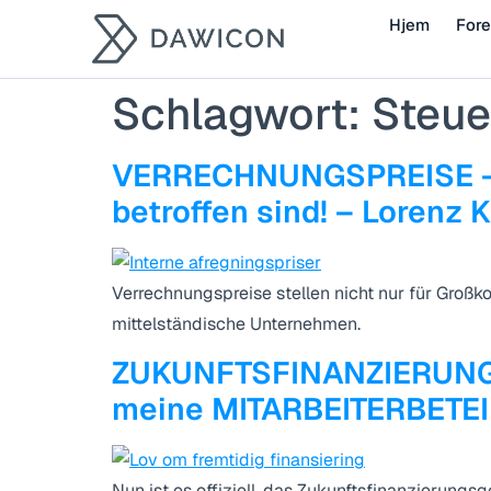
Hjem
Fore
Schlagwort:
Steue
VERRECHNUNGSPREISE – W
betroffen sind! – Lorenz 
Verrechnungspreise stellen nicht nur für Groß
mittelständische Unternehmen.
ZUKUNFTSFINANZIERUNGS
meine MITARBEITERBETEI
Nun ist es offiziell, das Zukunftsfinanzierun