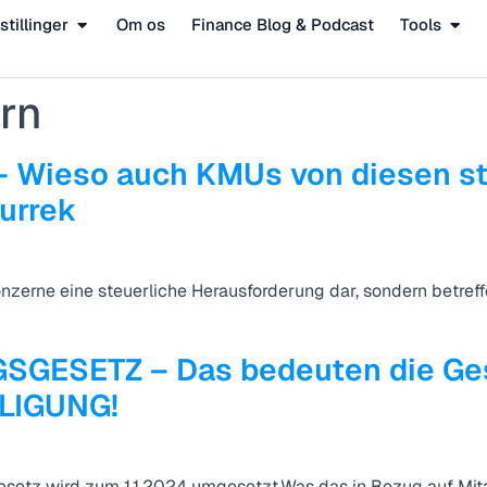
stillinger
Om os
Finance Blog & Podcast
Tools
rn
ieso auch KMUs von diesen ste
Kurrek
konzerne eine steuerliche Herausforderung dar, sondern betre
GESETZ – Das bedeuten die Ges
LIGUNG!
gsgesetz wird zum 1.1.2024 umgesetzt.Was das in Bezug auf Mi