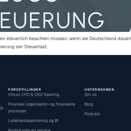
n steuerlich beachten müssen, wenn sie Deutschland dauerha
erung der Steuerlast.
FORESTILLINGER
UNTERNEHMEN
Virtuel CFO & CEO Sparring
Om os
Finansiel organisation og finansielle
Blog
Os
processer
Podcast
Ledelsesrapportering og BI
Kontrol som en service