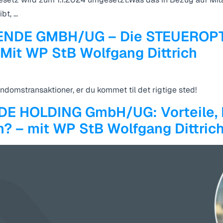
bt, …
DE GMBH/UG – Die STEUEROPT
it WP StB Wolfgang Dittrich
endomstransaktioner, er du kommet til det rigtige sted!
HOLDING GmbH/UG: Vorteile, Na
? – mit WP StB Wolfgang Dittric