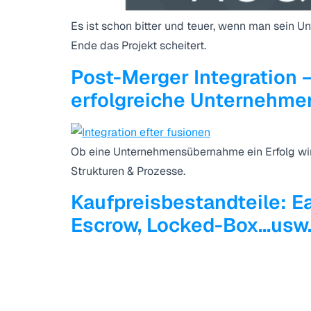
Es ist schon bitter und teuer, wenn man sein U
Ende das Projekt scheitert.
Post-Merger Integration –
erfolgreiche Unternehmen
Ob eine Unternehmensübernahme ein Erfolg wir
Strukturen & Prozesse.
Kaufpreisbestandteile: Ea
Escrow, Locked-Box…usw. 
Erfahren Sie, was sich hinter den M&A Begriffen
Dealsourcing – Wie man d