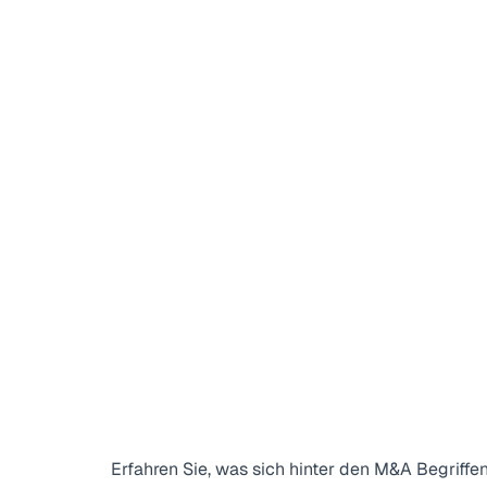
Interview mit Graig Gröbli
„Der relevante Anteil des Dealflows geht an ein
Virtual CFO, Financial Management Service und
Managementberatung für Unternehmensinhaber und CF
von KMU.
DAWICON GmbH WpG · Münster