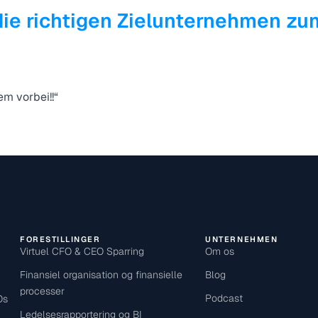
Medarbejdernes medbestemmelse
Revision
ft