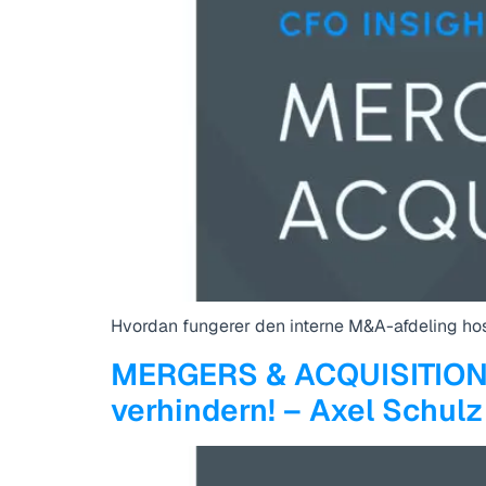
Hvordan fungerer den interne M&A-afdeling hos
MERGERS & ACQUISITIONS:
verhindern! – Axel Schulz